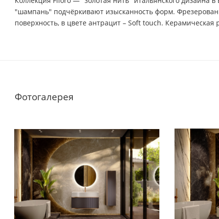
Коллекция Filoro — "золотая нить" итальянского дизайна в 
"шампань" подчёркивают изысканность форм. Фрезерованн
поверхность, в цвете антрацит – Soft touch. Керамическая
Фотогалерея