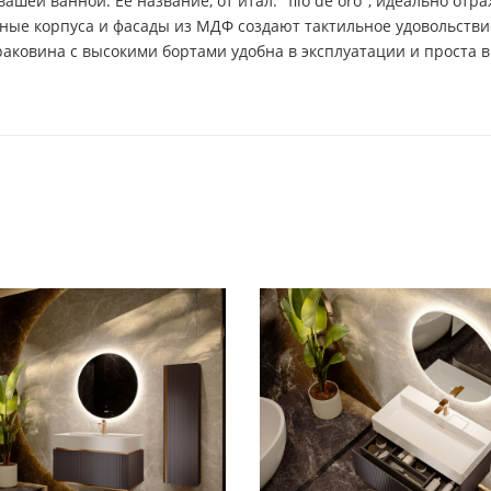
вашей ванной. Её название, от итал. "filo de oro", идеально от
ые корпуса и фасады из МДФ создают тактильное удовольствие
 раковина с высокими бортами удобна в эксплуатации и проста в