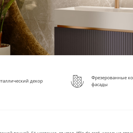
Фрезерованные ко
таллический декор
фасады
25