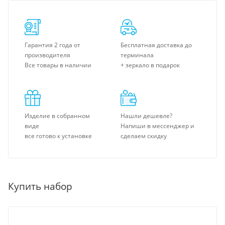
Гарантия 2 года от
Бесплатная доставка до
производителя
терминала
Все товары в наличии
+ зеркало в подарок
Изделие в собранном
Нашли дешевле?
виде
Напиши в мессенджер и
все готово к установке
сделаем скидку
Купить набор