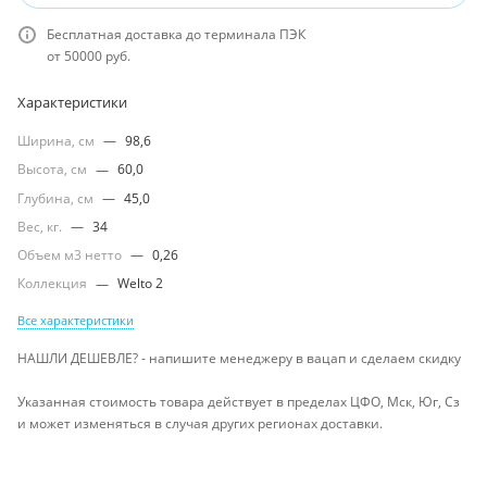
Бесплатная доставка до терминала ПЭК
от 50000 руб.
Характеристики
Ширина, см
—
98,6
Высота, см
—
60,0
Глубина, см
—
45,0
Вес, кг.
—
34
Объем м3 нетто
—
0,26
Коллекция
—
Welto 2
Все характеристики
НАШЛИ ДЕШЕВЛЕ? - напишите менеджеру в вацап и сделаем скидку
Указанная стоимость товара действует в пределах ЦФО, Мск, Юг, Сз
и может изменяться в случая других регионах доставки.