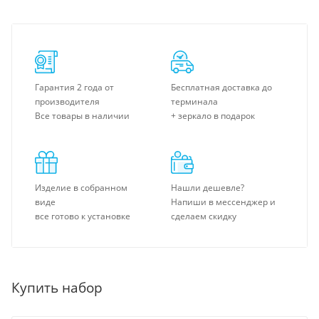
Гарантия 2 года от
Бесплатная доставка до
производителя
терминала
Все товары в наличии
+ зеркало в подарок
Изделие в собранном
Нашли дешевле?
виде
Напиши в мессенджер и
все готово к установке
сделаем скидку
Купить набор