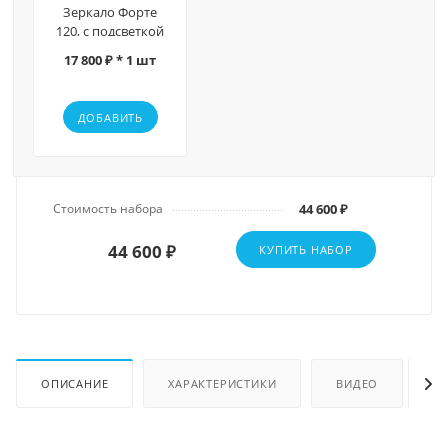
Зеркало Форте
120, с подсветкой
17 800 ₽ * 1 шт
ДОБАВИТЬ
Стоимость набора
44 600 ₽
44 600 ₽
КУПИТЬ НАБОР
ОПИСАНИЕ
ХАРАКТЕРИСТИКИ
ВИДЕО
О