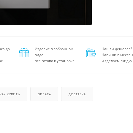
вка до
Изделие в собранном
Нашли дешевле?
виде
Напиши в мессе
ок
все готово к установке
и сделаем скидку
КАК КУПИТЬ
ОПЛАТА
ДОСТАВКА