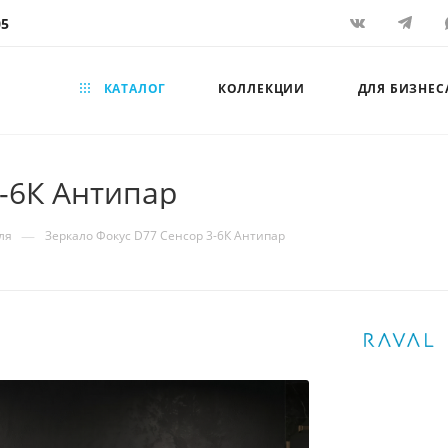
05
КАТАЛОГ
КОЛЛЕКЦИИ
ДЛЯ БИЗНЕС
3-6К Антипар
—
ля
Зеркало Фокус D77 Сенсор 3-6К Антипар