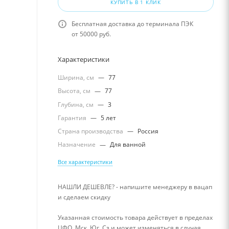
КУПИТЬ В 1 КЛИК
Бесплатная доставка до терминала ПЭК
от 50000 руб.
Характеристики
Ширина, см
—
77
Высота, см
—
77
Глубина, см
—
3
Гарантия
—
5 лет
Страна производства
—
Россия
Назначение
—
Для ванной
Все характеристики
НАШЛИ ДЕШЕВЛЕ? - напишите менеджеру в вацап
и сделаем скидку
Указанная стоимость товара действует в пределах
ЦФО, Мск, Юг, Сз и может изменяться в случая