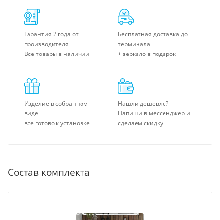
Гарантия 2 года от
Бесплатная доставка до
производителя
терминала
Все товары в наличии
+ зеркало в подарок
Изделие в собранном
Нашли дешевле?
виде
Напиши в мессенджер и
все готово к установке
сделаем скидку
Состав комплекта